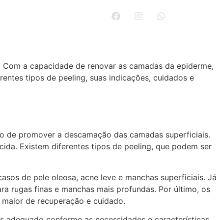
 nós
Blog
Contato
e. Com a capacidade de renovar as camadas da epiderme,
rentes tipos de peeling, suas indicações, cuidados e
tivo de promover a descamação das camadas superficiais.
ida. Existem diferentes tipos de peeling, que podem ser
 casos de pele oleosa, acne leve e manchas superficiais. Já
a rugas finas e manchas mais profundas. Por último, os
 maior de recuperação e cuidado.
ais adequado conforme as necessidades e características