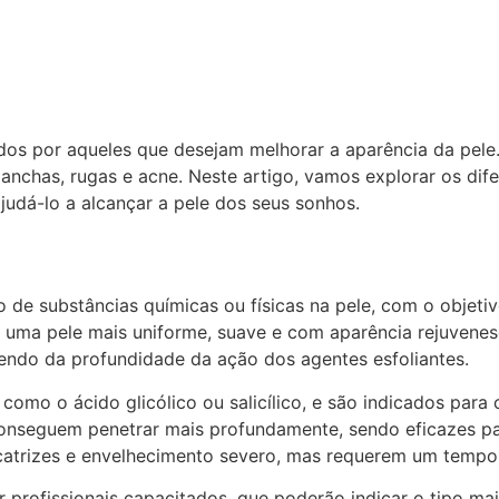
Início
Sobre
dos por aqueles que desejam melhorar a aparência da pel
anchas, rugas e acne. Neste artigo, vamos explorar os dife
udá-lo a alcançar a pele dos seus sonhos.
ão de substâncias químicas ou físicas na pele, com o obje
 uma pele mais uniforme, suave e com aparência rejuvenesc
dendo da profundidade da ação dos agentes esfoliantes.
 como o ácido glicólico ou salicílico, e são indicados para
conseguem penetrar mais profundamente, sendo eficazes par
icatrizes e envelhecimento severo, mas requerem um tempo
or profissionais capacitados, que poderão indicar o tipo m