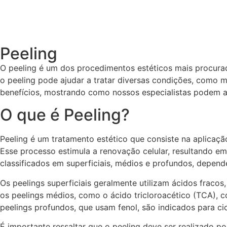
Peeling
O peeling é um dos procedimentos estéticos mais procura
o peeling pode ajudar a tratar diversas condições, como m
benefícios, mostrando como nossos especialistas podem aj
O que é Peeling?
Peeling é um tratamento estético que consiste na aplicaç
Esse processo estimula a renovação celular, resultando em
classificados em superficiais, médios e profundos, depen
Os peelings superficiais geralmente utilizam ácidos fracos,
os peelings médios, como o ácido tricloroacético (TCA), 
peelings profundos, que usam fenol, são indicados para c
É importante ressaltar que o peeling deve ser realizado p